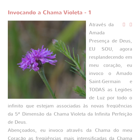
Invocando a Chama Violeta - 1
Através da
Amada
Presença de Deus,
EU SOU, agora
resplandecendo em
meu coração, eu
invoco o Amado
Saint-Germain e
TODAS as Legiões
de Luz por todo o
infinito que estejam associadas às novas freqüências
da 5ª Dimensão da Chama Violeta da Infinita Perfeição
de Deus.
Abençoados, eu invoco através da Chama do meu
Coração as freqüências mais intensificadas da Chama