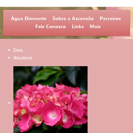
Água Diamante
Sobre a Ascensão
Parceiros
Fale Conosco
Links
Mais
Data
Aleatório