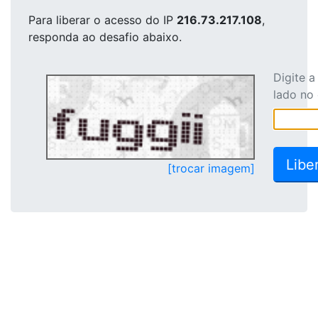
Para liberar o acesso
do IP
216.73.217.108
,
responda ao desafio abaixo.
Digite 
lado no
[trocar imagem]