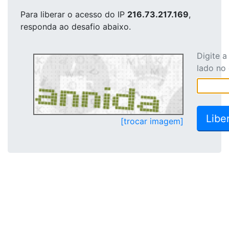
Para liberar o acesso
do IP
216.73.217.169
,
responda ao desafio abaixo.
Digite 
lado no
[trocar imagem]