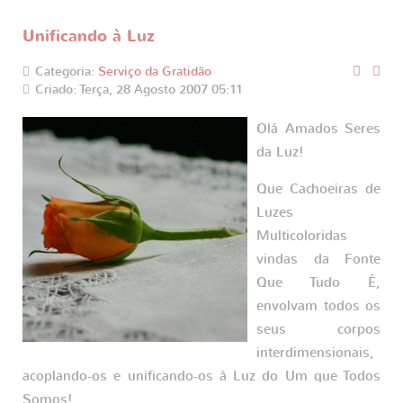
Unificando à Luz
Categoria:
Serviço da Gratidão
Criado: Terça, 28 Agosto 2007 05:11
Olá Amados Seres
da Luz!
Que Cachoeiras de
Luzes
Multicoloridas
vindas da Fonte
Que Tudo É,
envolvam todos os
seus corpos
interdimensionais,
acoplando-os e unificando-os à Luz do Um que Todos
Somos!