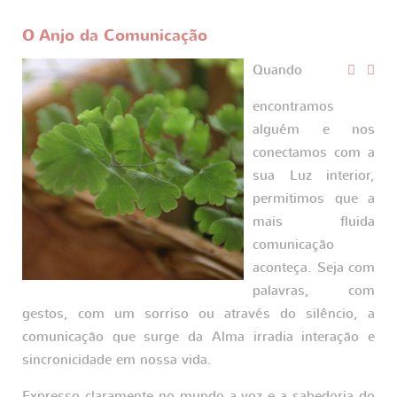
O Anjo da Comunicação
Quando
encontramos
alguém e nos
conectamos com a
sua Luz interior,
permitimos que a
mais fluida
comunicação
aconteça. Seja com
palavras, com
gestos, com um sorriso ou através do silêncio, a
comunicação que surge da Alma irradia interação e
sincronicidade em nossa vida.
Expresso claramente no mundo a voz e a sabedoria do