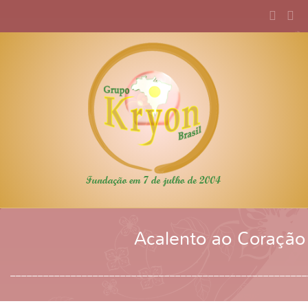
Acalento ao Coração
______________________________________________________